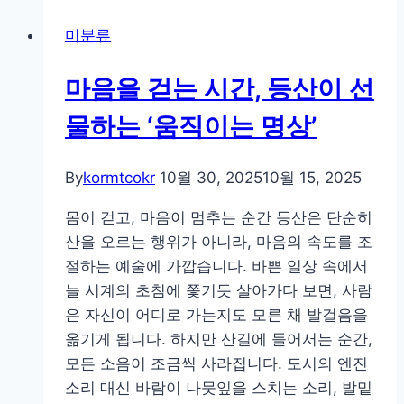
교
미분류
가
만
마음을 걷는 시간, 등산이 선
나
는
물하는 ‘움직이는 명상’
곳,
속
By
kormtcokr
10월 30, 2025
10월 15, 2025
리
산
몸이 걷고, 마음이 멈추는 순간 등산은 단순히
법
산을 오르는 행위가 아니라, 마음의 속도를 조
주
절하는 예술에 가깝습니다. 바쁜 일상 속에서
사
늘 시계의 초침에 쫓기듯 살아가다 보면, 사람
의
은 자신이 어디로 가는지도 모른 채 발걸음을
고
옮기게 됩니다. 하지만 산길에 들어서는 순간,
요
모든 소음이 조금씩 사라집니다. 도시의 엔진
한
소리 대신 바람이 나뭇잎을 스치는 소리, 발밑