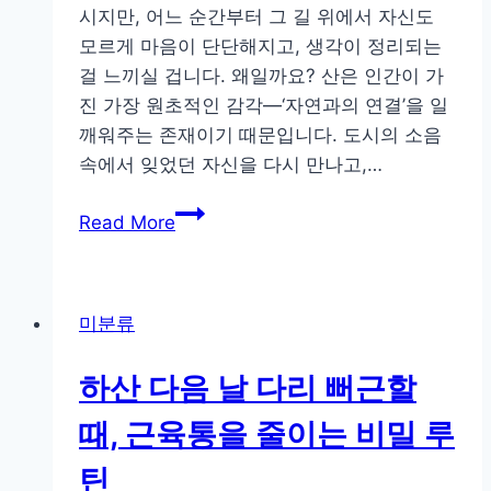
직
시지만, 어느 순간부터 그 길 위에서 자신도
이
모르게 마음이 단단해지고, 생각이 정리되는
는
걸 느끼실 겁니다. 왜일까요? 산은 인간이 가
명
진 가장 원초적인 감각—‘자연과의 연결’을 일
상’
깨워주는 존재이기 때문입니다. 도시의 소음
속에서 잊었던 자신을 다시 만나고,…
정
Read More
상
보
다
미분류
값
진
하산 다음 날 다리 뻐근할
변
화,
때, 근육통을 줄이는 비밀 루
등
틴
산