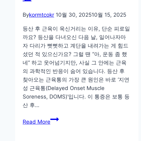
이
마
By
kormtcokr
10월 30, 2025
10월 15, 2025
음
등산 후 근육이 욱신거리는 이유, 단순 피로일
을
까요? 등산을 다녀오신 다음 날, 일어나자마
단
자 다리가 뻣뻣하고 계단을 내려가는 게 힘드
련
셨던 적 있으신가요? 그럴 땐 “아, 운동 좀 했
하
네” 하고 웃어넘기지만, 사실 그 안에는 근육
는
의 과학적인 반응이 숨어 있습니다. 등산 후
법
찾아오는 근육통의 가장 큰 원인은 바로 ‘지연
성 근육통(Delayed Onset Muscle
Soreness, DOMS)’입니다. 이 통증은 보통 등
산 후…
하
Read More
산
다