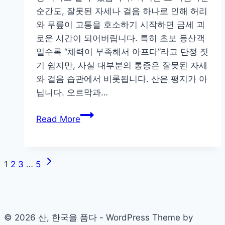
라
순간도, 잘못된 자세나 걸음 하나로 인해 허리
달
와 무릎이 고통을 호소하기 시작하면 금세 괴
라
로운 시간이 되어버립니다. 특히 초보 등산객
지
일수록 “체력이 부족해서 아프다”라고 단정 짓
는
기 쉽지만, 사실 대부분의 통증은 잘못된 자세
등
와 걸음 습관에서 비롯됩니다. 산은 평지가 아
산
닙니다. 오르막과…
가
등
방
Read More
산
준
중
비
허
법
Next
Page
1
2
3
…
5
리
Page
·
navigation
무
릎
© 2026 산, 한국을 품다 - WordPress Theme by
통