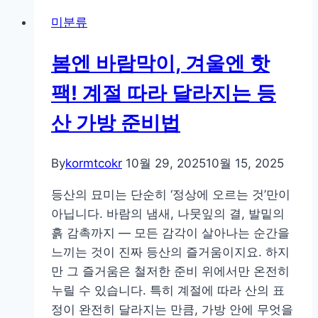
음
미분류
날
다
봄엔 바람막이, 겨울엔 핫
리
뻐
팩! 계절 따라 달라지는 등
근
산 가방 준비법
할
때,
근
By
kormtcokr
10월 29, 2025
10월 15, 2025
육
등산의 묘미는 단순히 ‘정상에 오르는 것’만이
통
아닙니다. 바람의 냄새, 나뭇잎의 결, 발밑의
을
흙 감촉까지 — 모든 감각이 살아나는 순간을
줄
느끼는 것이 진짜 등산의 즐거움이지요. 하지
이
만 그 즐거움은 철저한 준비 위에서만 온전히
는
누릴 수 있습니다. 특히 계절에 따라 산의 표
비
정이 완전히 달라지는 만큼, 가방 안에 무엇을
밀