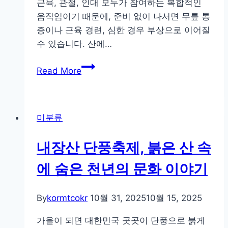
근육, 관절, 인대 모두가 참여하는 복합적인
시
움직임이기 때문에, 준비 없이 나서면 무릎 통
증이나 근육 경련, 심한 경우 부상으로 이어질
수 있습니다. 산에…
무
Read More
릎
이
편
미분류
해
지
내장산 단풍축제, 붉은 산 속
는
산
에 숨은 천년의 문화 이야기
행
준
By
kormtcokr
10월 31, 2025
10월 15, 2025
비
운
가을이 되면 대한민국 곳곳이 단풍으로 붉게