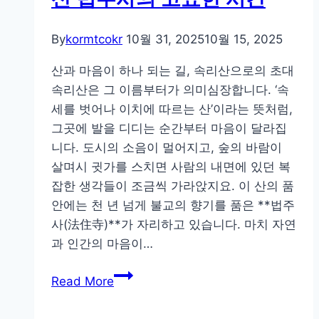
은
산
By
kormtcokr
10월 31, 2025
10월 15, 2025
속
에
산과 마음이 하나 되는 길, 속리산으로의 초대
숨
속리산은 그 이름부터가 의미심장합니다. ‘속
은
세를 벗어나 이치에 따르는 산’이라는 뜻처럼,
천
그곳에 발을 디디는 순간부터 마음이 달라집
년
니다. 도시의 소음이 멀어지고, 숲의 바람이
의
살며시 귓가를 스치면 사람의 내면에 있던 복
문
잡한 생각들이 조금씩 가라앉지요. 이 산의 품
화
안에는 천 년 넘게 불교의 향기를 품은 **법주
이
사(法住寺)**가 자리하고 있습니다. 마치 자연
야
과 인간의 마음이…
기
숲
Read More
과
불