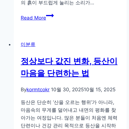
시
의 흙이 부드럽게 눌리는 소리가…
간
마
Read More
음
을
걷
미분류
는
시
정상보다 값진 변화, 등산이
간,
등
마음을 단련하는 법
산
이
By
kormtcokr
10월 30, 2025
10월 15, 2025
선
물
등산은 단순히 ‘산을 오르는 행위’가 아니라,
하
마음속의 무게를 덜어내고 내면의 평화를 찾
는
아가는 여정입니다. 많은 분들이 처음엔 체력
‘움
단련이나 건강 관리 목적으로 등산을 시작하