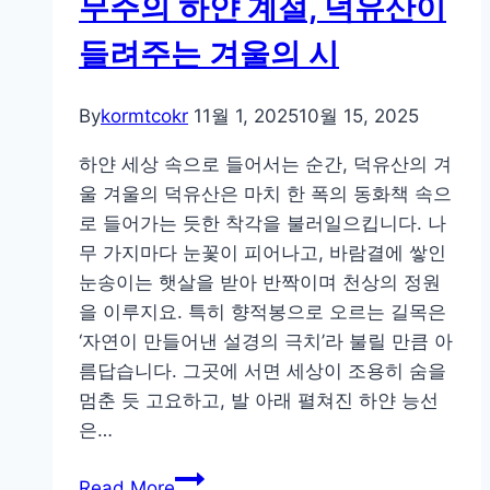
무주의 하얀 계절, 덕유산이
에
서
들려주는 겨울의 시
들
리
By
kormtcokr
11월 1, 2025
10월 15, 2025
는
인
하얀 세상 속으로 들어서는 순간, 덕유산의 겨
간
울 겨울의 덕유산은 마치 한 폭의 동화책 속으
의
로 들어가는 듯한 착각을 불러일으킵니다. 나
존
무 가지마다 눈꽃이 피어나고, 바람결에 쌓인
재
눈송이는 햇살을 받아 반짝이며 천상의 정원
을 이루지요. 특히 향적봉으로 오르는 길목은
‘자연이 만들어낸 설경의 극치’라 불릴 만큼 아
름답습니다. 그곳에 서면 세상이 조용히 숨을
멈춘 듯 고요하고, 발 아래 펼쳐진 하얀 능선
은…
무
Read More