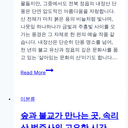
동
물들지만, 그중에서도 전북 정읍의 내장산 단
의
풍은 단연 압도적인 아름다움을 자랑합니다.
모
산 전체가 마치 붉은 용의 비늘처럼 빛나며,
든
나뭇잎 하나하나가 금빛과 주홍빛 사이를 오
것
가는 풍경은 그 자체로 한 편의 예술 작품 같
습니다. 내장산은 단순히 단풍 명소를 넘어,
천 년의 불교 유산과 정읍의 깊은 문화사를 품
고 있는 ‘살아있는 문화의 산’이기도 합니다….
내
Read More
장
산
단
미분류
풍
축
숲과 불교가 만나는 곳, 속리
제,
붉
산 법주사의 고요한 시간