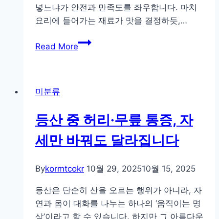
넣느냐가 안전과 만족도를 좌우합니다. 마치
루
요리에 들어가는 재료가 맛을 결정하듯,…
틴
봄
Read More
엔
바
람
미분류
막
이,
등산 중 허리·무릎 통증, 자
겨
울
세만 바꿔도 달라집니다
엔
핫
By
kormtcokr
10월 29, 2025
10월 15, 2025
팩!
계
등산은 단순히 산을 오르는 행위가 아니라, 자
절
연과 몸이 대화를 나누는 하나의 ‘움직이는 명
따
상’이라고 할 수 있습니다. 하지만 그 아름다운