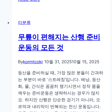
주
의
하
미분류
얀
계
무릎이 편해지는 산행 준비
절,
덕
운동의 모든 것
유
산
By
kormtcokr
10월 31, 2025
10월 15, 2025
이
들
등산을 준비하실 때, 가장 많은 분들이 간과하
려
는 부분이 바로 ‘스트레칭’입니다. 배낭, 등산
주
화, 물, 간식은 꼼꼼히 챙기시면서 정작 몸을
는
깨우는 준비운동은 생략하시는 경우가 많지
겨
요. 하지만 산행은 단순한 걷기가 아니라, 오
울
르막과 내리막이 반복되는 전신 운동입니다.
의